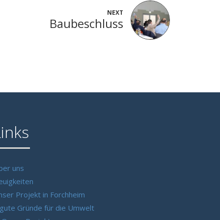
NEXT
Baubeschluss
Links
ber uns
euigkeiten
nser Projekt in Forchheim
 gute Gründe für die Umwelt