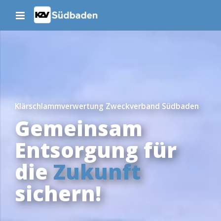
Klärschlammverwertung Zweckverband Südbaden
Gemeinsam
Entsorgung für
die
Zukunft
sichern!